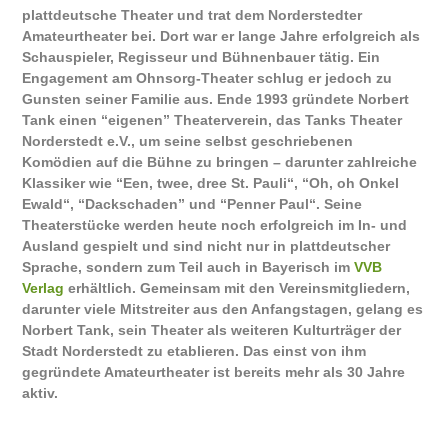
plattdeutsche Theater und trat dem Norderstedter
Amateurtheater bei. Dort war er lange Jahre erfolgreich als
Schauspieler, Regisseur und Bühnenbauer tätig. Ein
Engagement am
Ohnsorg-Theater
schlug er jedoch zu
Gunsten seiner Familie aus. Ende 1993 gründete Norbert
Tank einen “eigenen” Theaterverein, das
Tanks Theater
Norderstedt e.V.
, um seine selbst geschriebenen
Komödien auf die Bühne zu bringen – darunter zahlreiche
Klassiker wie “
Een, twee, dree St. Pauli
“, “
Oh, oh Onkel
Ewald
“, “
Dackschaden
” und “
Penner Paul
“. Seine
Theaterstücke werden heute noch erfolgreich im In- und
Ausland gespielt und sind nicht nur in plattdeutscher
Sprache, sondern zum Teil auch in Bayerisch im
VVB
Verlag
erhältlich. Gemeinsam mit den Vereinsmitgliedern,
darunter viele Mitstreiter aus den Anfangstagen, gelang es
Norbert Tank, sein Theater als weiteren
Kulturträger der
Stadt Norderstedt
zu etablieren. Das einst von ihm
gegründete Amateurtheater ist bereits mehr als 30 Jahre
aktiv.