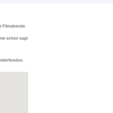
me Filmabende
ame schon sagt
eiderfundus.