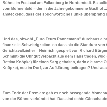
Bühne im Festsaal am Falkenberg in Norderstedt. Es sollt
vom Bühnenbild – der in die Jahre gekommene Gasthof „Z
ansteckend, dass der sprichwörtliche Funke übersprang 
Und das, obwohl „Euro Teuro Pannemann“ durchaus einen e
finanzielle Schwierigkeiten, so dass sie die Standuhr v
Gerichtsvollzieher – Heinrich, gespielt von Richard Bürge
Schmidt) die Uhr gut verpackt aus dem Haus tragen, wi
Bettina Knöpke) für einen Sarg gehalten, darin die arme O
Knöpke), neu im Dorf, zur Aufklärung beitragen? Und was
Zum Ende der Premiere gab es noch bewegende Momente: M
von der Bühne verkündet hat. Das sind echte Gänsehau