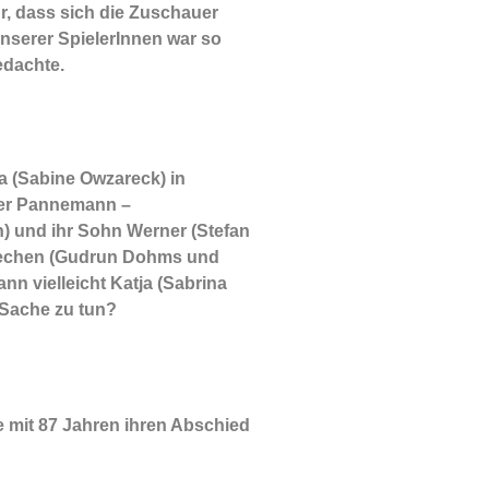
r, dass sich die Zuschauer
nserer SpielerInnen war so
edachte.
a (Sabine Owzareck) in
 der Pannemann –
en) und ihr Sohn Werner (Stefan
riechen (Gudrun Dohms und
nn vielleicht Katja (Sabrina
 Sache zu tun?
 mit 87 Jahren ihren Abschied