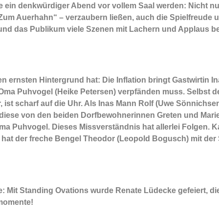
e ein denkwürdiger Abend vor vollem Saal werden: Nicht nu
um Auerhahn“ – verzaubern ließen, auch die Spielfreude u
und das Publikum viele Szenen mit Lachern und Applaus b
rnsten Hintergrund hat: Die Inflation bringt Gastwirtin In
on Oma Puhvogel (Heike Petersen) verpfänden muss. Selbst
r, ist scharf auf die Uhr. Als Inas Mann Rolf (Uwe Sönnichs
rd diese von den beiden Dorfbewohnerinnen Greten und Ma
ma Puhvogel. Dieses Missverständnis hat allerlei Folgen. Ka
 hat der freche Bengel Theodor (Leopold Bogusch) mit der
it Standing Ovations wurde Renate Lüdecke gefeiert, die
tmomente!